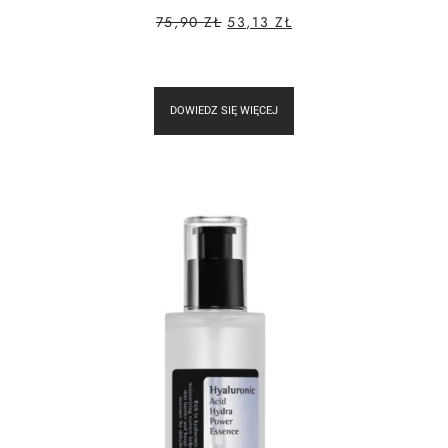
75,90
ZŁ
53,13
ZŁ
DOWIEDZ SIĘ WIĘCEJ