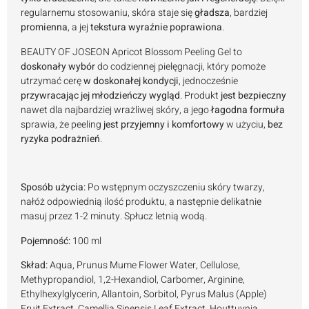
regularnemu stosowaniu, skóra staje się
gładsza
, bardziej
promienna
, a jej
tekstura wyraźnie poprawiona
.
BEAUTY OF JOSEON Apricot Blossom Peeling Gel to
doskonały wybór
do codziennej pielęgnacji, który pomoże
utrzymać cerę
w doskonałej kondycji
, jednocześnie
przywracając jej młodzieńczy wygląd
. Produkt
jest bezpieczny
nawet dla najbardziej wrażliwej skóry, a jego
łagodna formuła
sprawia, że peeling
jest przyjemny i komfortowy
w użyciu,
bez
ryzyka podrażnień
.
Sposób użycia:
Po wstępnym oczyszczeniu skóry twarzy,
nałóż odpowiednią ilość produktu, a następnie delikatnie
masuj przez 1-2 minuty. Spłucz letnią wodą.
Pojemność:
100 ml
Skład:
Aqua, Prunus Mume Flower Water, Cellulose,
Methypropandiol, 1,2-Hexandiol, Carbomer, Arginine,
Ethylhexylglycerin, Allantoin, Sorbitol, Pyrus Malus (Apple)
Fruit Extract, Camellia Sinensis Leaf Extract, Houttuynia