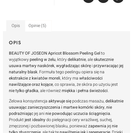
Opis
Opinie (5)
OPIS
BEAUTY OF JOSEON Apricot Blossom Peeling Gel
to
wyjątkowy
peeling w żelu
, który
delikatnie
, ale
skutecznie
usuwa martwy naskórek
,
wygładzając skórę
i
przywracając jej
naturalny blask
. Formuła tego peelingu opiera się na
ekstrakcie z kwiatów moreli
, który ma
właściwości
nawilżające oraz kojące
, co sprawia, że skóra po użyciu jest
nie tylko gładka
, ale również
miękka
i
pełna świeżości
.
Żelowa konsystencja
aktywuje się
podczas masażu,
delikatnie
usuwając zanieczyszczenia i martwe komórki skóry
,
nie
podrażniając
jej ani
nie powodując uczucia ściągnięcia
.
Produkt
jest idealny
do pielęgnacji cery wrażliwej, suchej,
zmęczonej i pozbawionej blasku, ponieważ
zapewnia
jej
nie
tylko złuszczenie
, ale także
nawilżenie jak i regenerację
. Dzięki