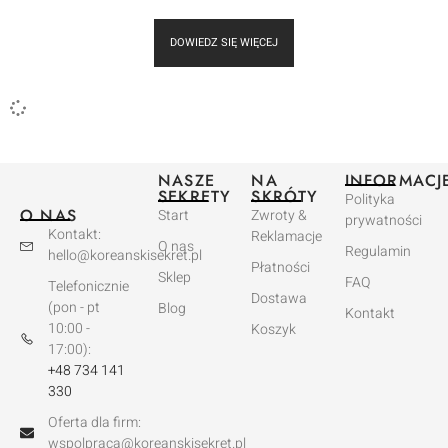
DOWIEDZ SIĘ WIĘCEJ
NASZE
NA
INFORMACJ
SEKRETY
SKRÓTY
Polityka
O NAS
Start
Zwroty &
prywatności
Kontakt:
Reklamacje
O nas
Regulamin
hello@koreanskisekret.pl
Płatności
Sklep
FAQ
Telefonicznie
Dostawa
(pon - pt
Blog
Kontakt
10:00 -
Koszyk
17:00):
+48 734 141
330
Oferta dla firm:
wspolpraca@koreanskisekret.pl