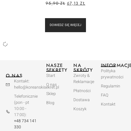
95,90
ZŁ
67,13
ZŁ
DOWIEDZ SIĘ WIĘCEJ
NASZE
NA
INFORMACJ
SEKRETY
SKRÓTY
Polityka
O NAS
Start
Zwroty &
prywatności
Kontakt:
Reklamacje
O nas
Regulamin
hello@koreanskisekret.pl
Płatności
Sklep
FAQ
Telefonicznie
Dostawa
(pon - pt
Blog
Kontakt
10:00 -
Koszyk
17:00):
+48 734 141
330