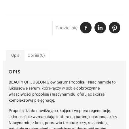
Podziel się:
Opis
Opinie (0)
OPIS
BEAUTY OF JOSEON Glow Serum Propolis + Niacinamide
to
luksusowe
serum
, które łączy w sobie
dobroczynne
właściwości propolisu
i
niacynamidu
, oferując skórze
kompleksową
pielęgnację.
Propolis
działa
nawilżająco
,
kojąco
i
wspiera regenerację
,
jednocześnie
wzmacniając naturalną barierę ochronną
skóry.
Niacynamid
, z kolei,
poprawia teksturę
cery,
rozjaśnia
ją,
redukuje przebarwienia
i
zmniejsza widoczność porów
.