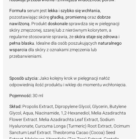
Formuła
serum jest
lekka
i
szybko się wchłania
,
pozostawiając skórę
gładką
,
promienną
oraz
dobrze
nawilżoną
. Produkt
doskonale
sprawdza się w pielęgnacji
skóry zmęczonej, szarej lub z nierównym kolorytem, a
regularne stosowanie sprawia, że
skóra staje się zdrowa
i
pełna blasku
. Idealne dla osób poszukujących
naturalnego
wsparcia
dla skóry z oznakami zmęczenia lub
przebarwieniami.
Sposób użycia:
Jako kolejny krok w pielęgnacji nałóż
odpowiednią ilość produktu i wklep do momentu wchłonięcia.
Pojemność:
30 ml
Skład:
Propolis Extract, Dipropylene Glycol, Glycerin, Butylene
Glycol, Aqua, Niacinamide, 1,2-Hexanediol, Melia Azadirachta
Flower Extract. Melia Azadirachta Leaf Extract, Sodium
Hyaluronate, Curcuma Longa (Turmeric) Root Extract, Ocimum
Sanctum Leaf Extract. Theobroma Cacao (Cocoa) Seed