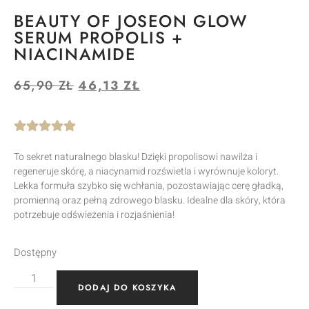
BEAUTY OF JOSEON GLOW
SERUM PROPOLIS +
NIACINAMIDE
65,90
ZŁ
46,13
ZŁ
To sekret naturalnego blasku! Dzięki propolisowi nawilża i
regeneruje skórę, a niacynamid rozświetla i wyrównuje koloryt.
Lekka formuła szybko się wchłania, pozostawiając cerę gładką,
promienną oraz pełną zdrowego blasku. Idealne dla skóry, która
potrzebuje odświeżenia i rozjaśnienia!
Dostępny
DODAJ DO KOSZYKA