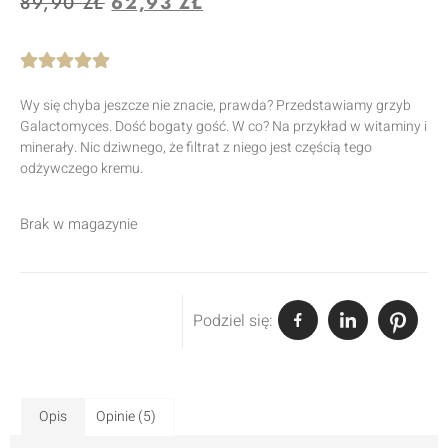
89,90
ZŁ
62,93
ZŁ
Wy się chyba jeszcze nie znacie, prawda? Przedstawiamy grzyb
Galactomyces. Dość bogaty gość. W co? Na przykład w witaminy i
minerały. Nic dziwnego, że filtrat z niego jest częścią tego
odżywczego kremu.
Brak w magazynie
Podziel się:
Opis
Opinie (5)