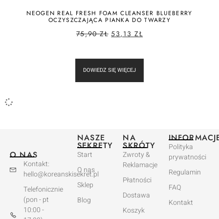
NEOGEN REAL FRESH FOAM CLEANSER BLUEBERRY
OCZYSZCZAJĄCA PIANKA DO TWARZY
75,90
ZŁ
53,13
ZŁ
DOWIEDZ SIĘ WIĘCEJ
NASZE
NA
INFORMACJ
SEKRETY
SKRÓTY
Polityka
O NAS
Start
Zwroty &
prywatności
Kontakt:
Reklamacje
O nas
Regulamin
hello@koreanskisekret.pl
Płatności
Sklep
FAQ
Telefonicznie
Dostawa
(pon - pt
Blog
Kontakt
10:00 -
Koszyk