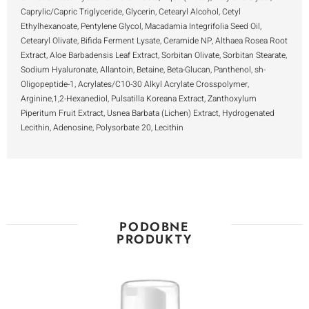
Caprylic/Capric Triglyceride, Glycerin, Cetearyl Alcohol, Cetyl
Ethylhexanoate, Pentylene Glycol, Macadamia Integrifolia Seed Oil,
Cetearyl Olivate, Bifida Ferment Lysate, Ceramide NP, Althaea Rosea Root
Extract, Aloe Barbadensis Leaf Extract, Sorbitan Olivate, Sorbitan Stearate,
Sodium Hyaluronate, Allantoin, Betaine, Beta-Glucan, Panthenol, sh-
Oligopeptide-1, Acrylates/C10-30 Alkyl Acrylate Crosspolymer,
Arginine,1,2-Hexanediol, Pulsatilla Koreana Extract, Zanthoxylum
Piperitum Fruit Extract, Usnea Barbata (Lichen) Extract, Hydrogenated
Lecithin, Adenosine, Polysorbate 20, Lecithin
PODOBNE
PRODUKTY