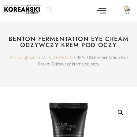
0
BENTON FERMENTATION EYE CREAM
ODŻYWCZY KREM POD OCZY
Strona główna
/
Marki
/
BENTON
/ BENTON Fermentation Eye
Cream Odżywczy krem pod oczy