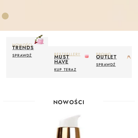
NOWOŚCI
TRENDS
BESTSELLERY
PROMO
SPRAWDŹ
MUST
OUTLET
HAVE
SPRAWDŹ
KUP TERAZ
NOWOŚCI