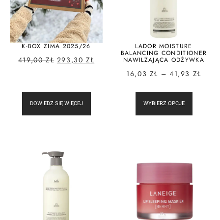
K-BOX ZIMA 2025/26
LADOR MOISTURE
BALANCING CONDITIONER
419,00
ZŁ
293,30
ZŁ
NAWILŻAJĄCA ODŻYWKA
16,03
ZŁ
–
41,93
ZŁ
DOWIEDZ SIĘ WIĘCEJ
WYBIERZ OPCJE