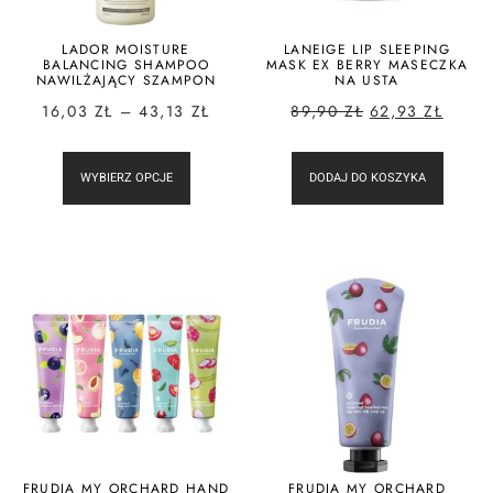
LADOR MOISTURE
LANEIGE LIP SLEEPING
BALANCING SHAMPOO
MASK EX BERRY MASECZKA
NAWILŻAJĄCY SZAMPON
NA USTA
16,03
ZŁ
–
43,13
ZŁ
89,90
ZŁ
62,93
ZŁ
WYBIERZ OPCJE
DODAJ DO KOSZYKA
FRUDIA MY ORCHARD HAND
FRUDIA MY ORCHARD