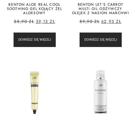
BENTON ALOE REAL COOL
BENTON LET’S CARROT
SOOTHING GEL KOJĄCY ŻEL
MULTI OIL ODŻYWCZY
ALOESOWY
OLEJEK Z NASION MARCHWI
55,90
ZŁ
39,13
ZŁ
89,90
ZŁ
62,93
ZŁ
DOWIEDZ SIĘ WIĘCEJ
DOWIEDZ SIĘ WIĘCEJ
LADOR KERATIN SLEEPING
LADOR SILK RING HAIR
CLINIC AMPOULE NOCNA
ESSENCE ODŻYWIAJĄCA
AMPUŁKA
ESENCJA DO WŁOSÓW