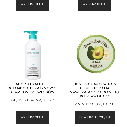
WYBIERZ OPCJE
WYBIERZ OPCJE
LADOR KERATIN LPP
SKINFOOD AVOCADO &
SHAMPOO KERATYNOWY
OLIVE LIP BALM
SZAMPON DO WŁOSÓW
NAWILŻAJĄCY BALSAM DO
UST Z AWOKADO
24,43
ZŁ
–
59,43
ZŁ
45,90
ZŁ
32,13
ZŁ
WYBIERZ OPCJE
DOWIEDZ SIĘ WIĘCEJ