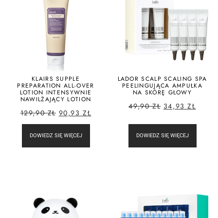
KLAIRS SUPPLE
LADOR SCALP SCALING SPA
PREPARATION ALL-OVER
PEELINGUJĄCA AMPUŁKA
LOTION INTENSYWNIE
NA SKÓRĘ GŁOWY
NAWILŻAJĄCY LOTION
49,90
ZŁ
34,93
ZŁ
129,90
ZŁ
90,93
ZŁ
DOWIEDZ SIĘ WIĘCEJ
DOWIEDZ SIĘ WIĘCEJ