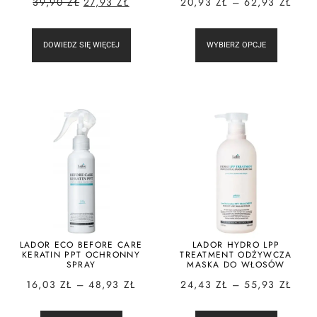
39,90
ZŁ
27,93
ZŁ
20,93
ZŁ
–
62,93
ZŁ
DOWIEDZ SIĘ WIĘCEJ
WYBIERZ OPCJE
LADOR ECO BEFORE CARE
LADOR HYDRO LPP
KERATIN PPT OCHRONNY
TREATMENT ODŻYWCZA
SPRAY
MASKA DO WŁOSÓW
16,03
ZŁ
–
48,93
ZŁ
24,43
ZŁ
–
55,93
ZŁ