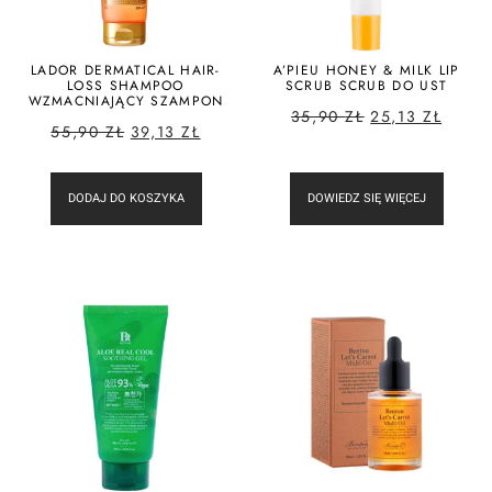
LADOR DERMATICAL HAIR-
A’PIEU HONEY & MILK LIP
LOSS SHAMPOO
SCRUB SCRUB DO UST
WZMACNIAJĄCY SZAMPON
35,90
ZŁ
25,13
ZŁ
55,90
ZŁ
39,13
ZŁ
DODAJ DO KOSZYKA
DOWIEDZ SIĘ WIĘCEJ