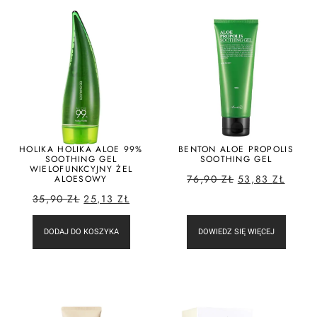
HOLIKA HOLIKA ALOE 99%
BENTON ALOE PROPOLIS
SOOTHING GEL
SOOTHING GEL
WIELOFUNKCYJNY ŻEL
76,90
ZŁ
53,83
ZŁ
ALOESOWY
35,90
ZŁ
25,13
ZŁ
DODAJ DO KOSZYKA
DOWIEDZ SIĘ WIĘCEJ