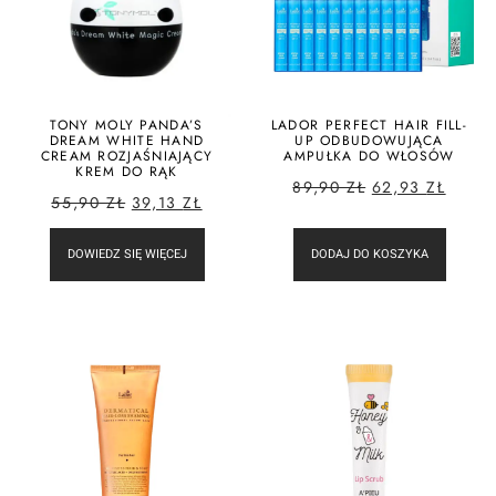
TONY MOLY PANDA’S
LADOR PERFECT HAIR FILL-
DREAM WHITE HAND
UP ODBUDOWUJĄCA
CREAM ROZJAŚNIAJĄCY
AMPUŁKA DO WŁOSÓW
KREM DO RĄK
89,90
ZŁ
62,93
ZŁ
55,90
ZŁ
39,13
ZŁ
DOWIEDZ SIĘ WIĘCEJ
DODAJ DO KOSZYKA