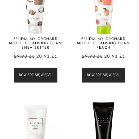
FRUDIA MY ORCHARD
FRUDIA MY ORCHARD
MOCHI CLEANSING FOAM
MOCHI CLEANSING FOAM
SHEA BUTTER
PEACH
29,90
ZŁ
20,93
ZŁ
29,90
ZŁ
20,93
ZŁ
DOWIEDZ SIĘ WIĘCEJ
DOWIEDZ SIĘ WIĘCEJ