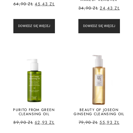
64,90
ZŁ
45,43
ZŁ
34,90
ZŁ
24,43
ZŁ
DOWIEDZ SIĘ WIĘCEJ
DOWIEDZ SIĘ WIĘCEJ
PURITO FROM GREEN
BEAUTY OF JOSEON
CLEANSING OIL
GINSENG CLEANSING OIL
89,90
ZŁ
62,93
ZŁ
79,90
ZŁ
55,93
ZŁ