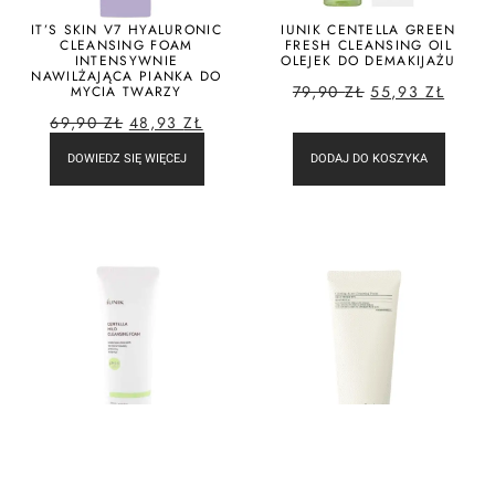
IT’S SKIN V7 HYALURONIC
IUNIK CENTELLA GREEN
CLEANSING FOAM
FRESH CLEANSING OIL
INTENSYWNIE
OLEJEK DO DEMAKIJAŻU
NAWILŻAJĄCA PIANKA DO
79,90
ZŁ
55,93
ZŁ
MYCIA TWARZY
69,90
ZŁ
48,93
ZŁ
DOWIEDZ SIĘ WIĘCEJ
DODAJ DO KOSZYKA
IUNIK CENTELLA MILD
PYUNKANG YUL CALMING
CLEANSING FOAM
ACNE CLEANSING FOAM