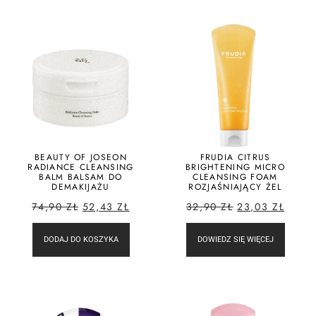
BEAUTY OF JOSEON
FRUDIA CITRUS
RADIANCE CLEANSING
BRIGHTENING MICRO
BALM BALSAM DO
CLEANSING FOAM
DEMAKIJAŻU
ROZJAŚNIAJĄCY ŻEL
74,90
ZŁ
52,43
ZŁ
32,90
ZŁ
23,03
ZŁ
DODAJ DO KOSZYKA
DOWIEDZ SIĘ WIĘCEJ