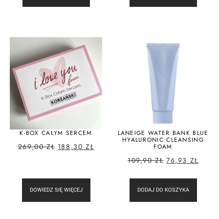
K-BOX CAŁYM SERCEM
LANEIGE WATER BANK BLUE
HYALURONIC CLEANSING
269,00
ZŁ
188,30
ZŁ
FOAM
109,90
ZŁ
76,93
ZŁ
DOWIEDZ SIĘ WIĘCEJ
DODAJ DO KOSZYKA