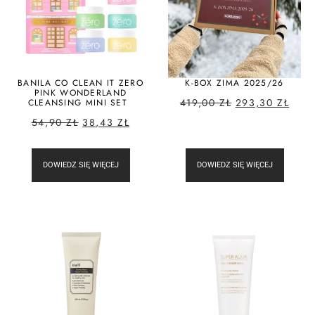
BANILA CO CLEAN IT ZERO
K-BOX ZIMA 2025/26
PINK WONDERLAND
419,00
ZŁ
293,30
ZŁ
CLEANSING MINI SET
54,90
ZŁ
38,43
ZŁ
DOWIEDZ SIĘ WIĘCEJ
DOWIEDZ SIĘ WIĘCEJ