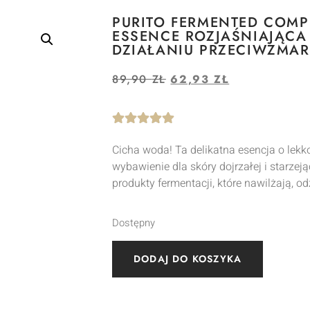
PURITO FERMENTED COMP
ESSENCE ROZJAŚNIAJĄCA
DZIAŁANIU PRZECIWZMA
89,90
ZŁ
62,93
ZŁ
Cicha woda! Ta delikatna esencja o lekk
wybawienie dla skóry dojrzałej i starzeją
produkty fermentacji, które nawilżają, od
Dostępny
DODAJ DO KOSZYKA