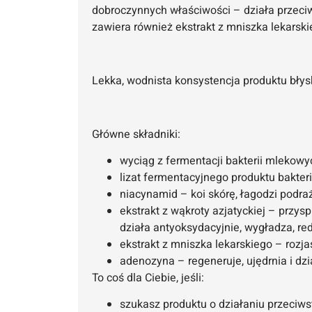
dobroczynnych właściwości –
działa przeci
zawiera również ekstrakt z mniszka lekarskie
Lekka, wodnista konsystencja produktu błys
Główne składniki:
wyciąg z fermentacji bakterii mlekowyc
lizat fermentacyjnego produktu bakter
niacynamid – koi skórę, łagodzi podraż
ekstrakt z wąkroty azjatyckiej – przys
działa antyoksydacyjnie, wygładza, red
ekstrakt z mniszka lekarskiego – rozja
adenozyna – regeneruje, ujędrnia i d
To coś dla Ciebie, jeśli:
szukasz produktu o działaniu przeciw