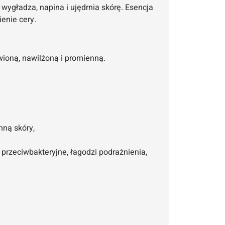
wygładza, napina i ujędrnia skórę. Esencja
ienie cery.
wioną, nawilżoną i promienną.
nną skóry,
 przeciwbakteryjne, łagodzi podrażnienia,