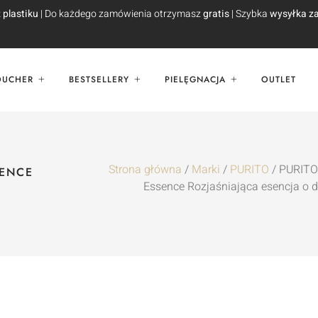
 plastiku
| Do każdego zamówienia otrzymasz
gratis
| Szybka
wysyłka za
OUCHER
BESTSELLERY
PIELĘGNACJA
OUTLET
Strona główna
/
Marki
/
PURITO
/ PURITO
SENCE
Essence Rozjaśniająca esencja o