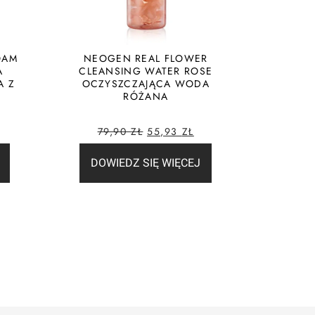
OAM
NEOGEN REAL FLOWER
A
CLEANSING WATER ROSE
A Z
OCZYSZCZAJĄCA WODA
RÓŻANA
79,90
ZŁ
55,93
ZŁ
DOWIEDZ SIĘ WIĘCEJ