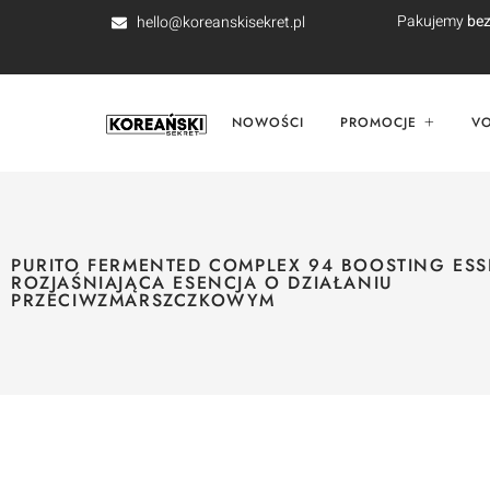
Pakujemy
bez
hello@koreanskisekret.pl
NOWOŚCI
PROMOCJE
V
PURITO FERMENTED COMPLEX 94 BOOSTING ES
ROZJAŚNIAJĄCA ESENCJA O DZIAŁANIU
PRZECIWZMARSZCZKOWYM