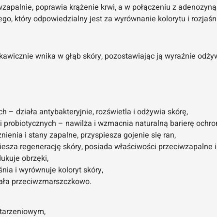
wzapalnie, poprawia krążenie krwi, a w połączeniu z adenozyną 
go, który odpowiedzialny jest za wyrównanie kolorytu i rozjaśn
kawicznie wnika w głąb skóry, pozostawiając ją wyraźnie odży
h – działa antybakteryjnie, rozświetla i odżywia skórę,
ii probiotycznych – nawilża i wzmacnia naturalną barierę ochro
nienia i stany zapalne, przyspiesza gojenie się ran,
piesza regenerację skóry, posiada właściwości przeciwzapalne i
ukuje obrzęki,
śnia i wyrównuje koloryt skóry,
ziała przeciwzmarszczkowo.
starzeniowym,