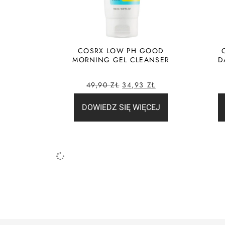
COSRX LOW PH GOOD
MORNING GEL CLEANSER
D
49,90
ZŁ
34,93
ZŁ
DOWIEDZ SIĘ WIĘCEJ