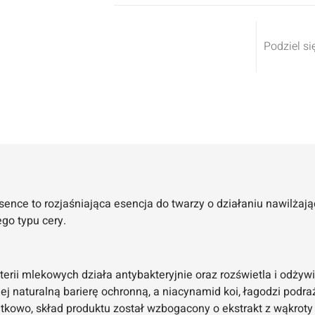
Podziel si
ence to rozjaśniająca esencja do twarzy o działaniu nawilż
ego typu cery.
erii mlekowych działa antybakteryjnie oraz rozświetla i odżywi
ej naturalną barierę ochronną, a niacynamid koi, łagodzi podra
tkowo, skład produktu został wzbogacony o ekstrakt z wąkroty a