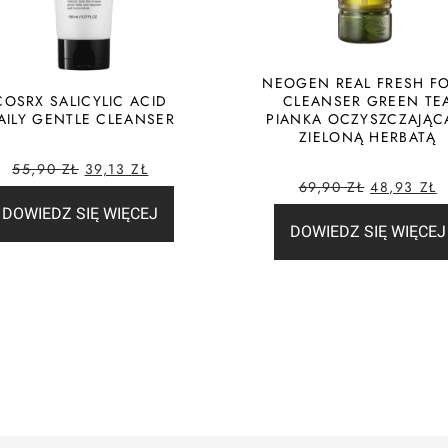
NEOGEN REAL FRESH F
COSRX SALICYLIC ACID
CLEANSER GREEN TE
AILY GENTLE CLEANSER
PIANKA OCZYSZCZAJĄC
ZIELONĄ HERBATĄ
55,90
ZŁ
39,13
ZŁ
69,90
ZŁ
48,93
ZŁ
DOWIEDZ SIĘ WIĘCEJ
DOWIEDZ SIĘ WIĘCEJ