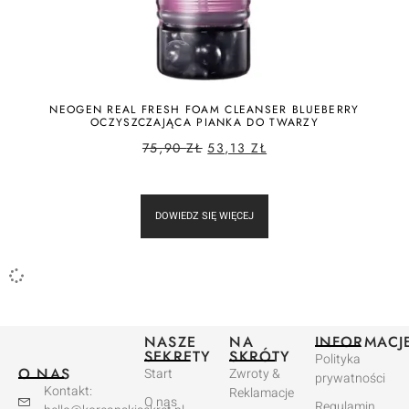
NEOGEN REAL FRESH FOAM CLEANSER BLUEBERRY
OCZYSZCZAJĄCA PIANKA DO TWARZY
75,90
ZŁ
53,13
ZŁ
DOWIEDZ SIĘ WIĘCEJ
NASZE
NA
INFORMACJ
SEKRETY
SKRÓTY
Polityka
O NAS
Start
Zwroty &
prywatności
Kontakt:
Reklamacje
O nas
Regulamin