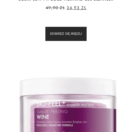
49,90
ZŁ
34,93
ZŁ
DOWIEDZ SIĘ WIĘCEJ