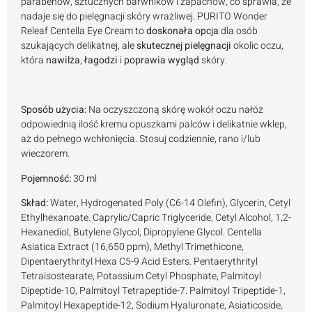
parabenów, sztucznych barwników i zapachów, co sprawia, że
nadaje się do pielęgnacji skóry wrażliwej. PURITO Wonder
Releaf Centella Eye Cream to
doskonała opcja
dla osób
szukających delikatnej, ale
skutecznej pielęgnacji
okolic oczu,
która
nawilża
,
łagodzi
i
poprawia wygląd
skóry.
Sposób użycia:
Na oczyszczoną skórę wokół oczu nałóż
odpowiednią ilość kremu opuszkami palców i delikatnie wklep,
aż do pełnego wchłonięcia. Stosuj codziennie, rano i/lub
wieczorem.
Pojemność:
30 ml
Skład:
Water, Hydrogenated Poly (C6-14 Olefin), Glycerin, Cetyl
Ethylhexanoate. Caprylic/​Capric Triglyceride, Cetyl Alcohol, 1,2-
Hexanediol, Butylene Glycol, Dipropylene Glycol. Centella
Asiatica Extract (16,650 ppm), Methyl Trimethicone,
Dipentaerythrityl Hexa C5-9 Acid Esters. Pentaerythrityl
Tetraisostearate, Potassium Cetyl Phosphate, Palmitoyl
Dipeptide-10, Palmitoyl Tetrapeptide-7. Palmitoyl Tripeptide-1,
Palmitoyl Hexapeptide-12, Sodium Hyaluronate, Asiaticoside,