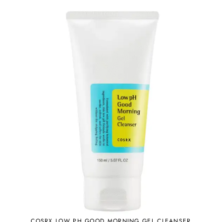
COSRX LOW PH GOOD MORNING GEL CLEANSER