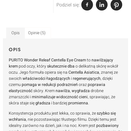
Podziel się:
Opis
Opinie (5)
OPIS
PURITO Wonder Releaf Centella Eye Cream
to
nawilżający
krem
pod oczy, który
skutecznie dba
o delikatną skórę wokół
oczu. Jego formuła opiera się na
Centella Asiatica
, znanej ze
swoich
właściwości łagodzących
i
regenerujących
, dzięki
czemu
pomaga w redukcji podrażnień
oraz
poprawia
elastyczność
skóry. Krem
nawilża
,
wygładza
drobne
zmarszczki i
minimalizuje widoczność cieni
, sprawiając, że
skóra staje się
gładsza
i bardziej
promienna
.
Konsystencja produktu jest lekka, co sprawia, że
szybko się
wchłania
, nie pozostawiając tłustego filmu. Dzięki temu jest
idealny zarówno na dzień, jak i na noc. Krem jest
pozbawiony