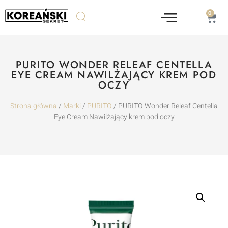
0
PURITO WONDER RELEAF CENTELLA
EYE CREAM NAWILŻAJĄCY KREM POD
OCZY
Strona główna
/
Marki
/
PURITO
/ PURITO Wonder Releaf Centella
Eye Cream Nawilżający krem pod oczy