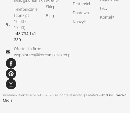
hello@koreanskisekret.pl
Płatności
Sklep
FAQ
Telefonicznie
Dostawa
(pon - pt
Blog
Kontakt
10:00 -
Koszyk
17:00):
+48 734 141
330
Oferta dla firm:
wspolpraca@koreanskisekret.pl
Koreański Sekret © 2024 – 2026 All rights reserved. | Created with ♥ by
Emerald
Media