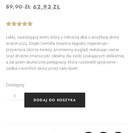
89,90
ZŁ
62,93
ZŁ
Lekki, nawilżający krem, który z miłością dba o wrażliwą skórę
wokół oczu. Dzięki Centella Asiatica łagodzi, regeneruje i
przywraca skórze świeży, promienny wygląd, redukując cienie
oraz drobne zmarszczki. Idealny dla osób szukających delikatnej,
a zarazem skutecznej pielęgnacji, która rozświetli spojrzenie i
zadba o komfort skóry przez cały dzień.
Dostępny
DODAJ DO KOSZYKA